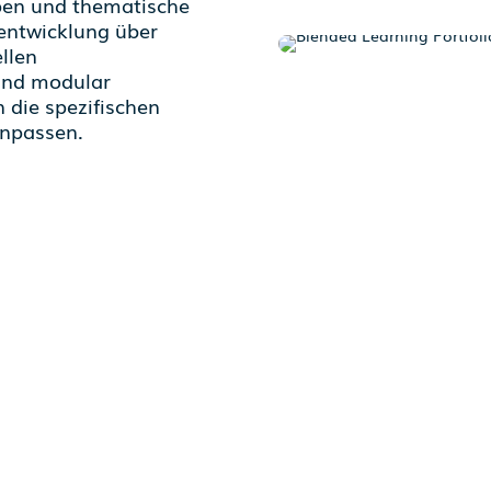
ppen und thematische
entwicklung über
llen
sind modular
n die spezifischen
anpassen.