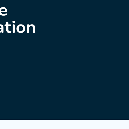
e
tion