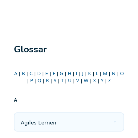
Glossar
A
|
B
|
C
|
D
|
E
|
F
|
G
|
H
|
I
|
J
|
K
|
L
|
M
|
N
|
O
|
P
|
Q
|
R
|
S
|
T
|
U
|
V
|
W
|
X
|
Y
|
Z
A
Agiles Lernen