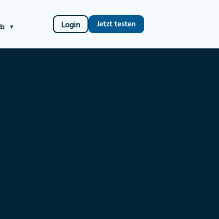
Login
Jetzt testen
ub
▼