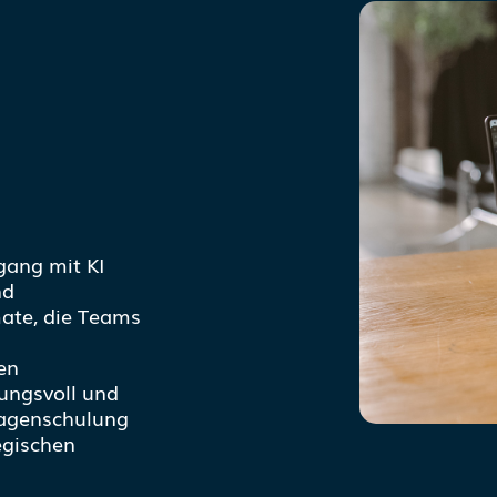
gang mit KI
nd
ate, die Teams
en
ungsvoll und
lagenschulung
tegischen