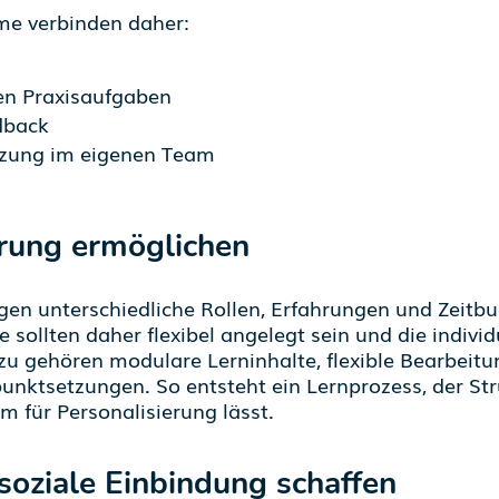
e verbinden daher:
en Praxisaufgaben
dback
zung im eigenen Team
erung ermöglichen
gen unterschiedliche Rollen, Erfahrungen und Zeitbu
 sollten daher flexibel angelegt sein
und die individ
zu gehören
modulare
Lerni
nhalte
,
flexible Bearbeit
rpunktsetzungen
.
So entsteht ein Lernprozess, der Str
aum
für Personalisierung
lässt.
soziale Einbindung schaffen